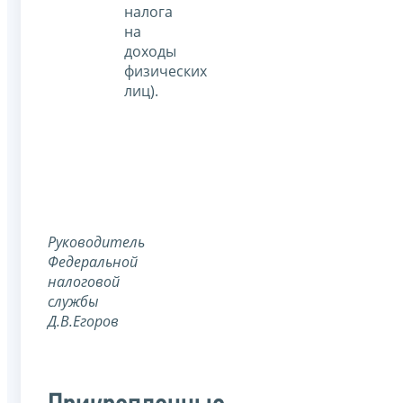
налога
на
доходы
физических
лиц).
Руководитель
Федеральной
налоговой
службы
Д.В.Егоров