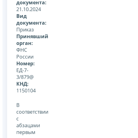
документа:
21.10.2024
Вид
документа:
Приказ
Принявший
орган:
ФНС
России
Номер:
ЕД-7-
3/879@
КНД:
1150104
В
соответствии
с
абзацами
первым