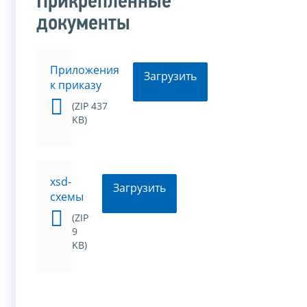
Прикрепленные
документы
Приложения
Загрузить
к приказу
(ZIP 437
KB)
xsd-
Загрузить
схемы
(ZIP
9
KB)