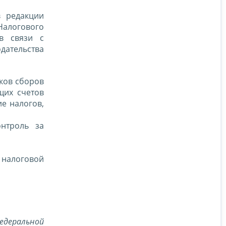
в редакции
Налогового
в связи с
ательства
ков сборов
щих счетов
е налогов,
нтроль за
 налоговой
едеральной