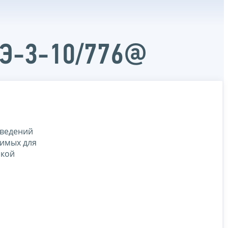
АЭ-3-10/776@
сведений
димых для
ской