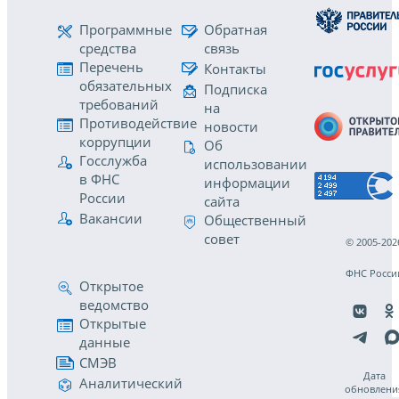
Программные
Обратная
средства
связь
Перечень
Контакты
обязательных
Подписка
требований
на
Противодействие
новости
коррупции
Об
Госслужба
использовании
в ФНС
информации
России
сайта
Вакансии
Общественный
совет
© 2005-202
ФНС Росси
Открытое
ведомство
Открытые
данные
СМЭВ
Дата
Аналитический
обновлени