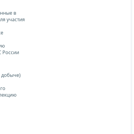
енные в
оля участия
же
ую
 России
 добыче)
его
спекцию