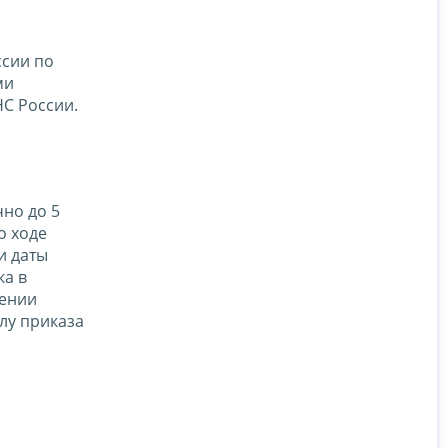
ссии по
ми
С России.
но до 5
о ходе
и даты
ка в
дении
лу приказа