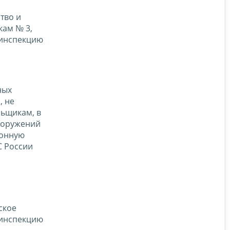
тво и
ам № 3,
 инспекцию
ных
, не
ьщикам, в
ооружений
йонную
 России
ское
 инспекцию