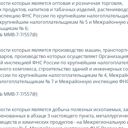
сти которых является оптовая и розничная торговля,
 продуктов, напитков и табачных изделий, растениеводс
нспекцию ФНС России по крупнейшим налогоплательщик
 крупнейшим налогоплательщикам № 5 и Межрайонную
льщикам № 6;
 № ММВ-7-7/557@)
ости которых является производство машин, транспорт
оваров, производство которых осуществляет Организация
й инспекцией ФНС России по крупнейшим налогоплател
ного комплекса, строительство зданий и инженерных с
оссии по крупнейшим налогоплательщикам № 4, Межра
алогоплательщикам № 7 и Межрайонную инспекцию ФНС
;
 № ММВ-7-7/557@)
сти которых является добыча полезных ископаемых, за
нованных в абзаце 3 настоящего пункта, металлургиче
веществ и химических продуктов - на Межрегиональную