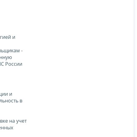
гией и
льщикам -
онную
С России
ции и
льность в
ке на учет
енных