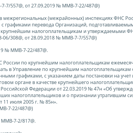
-7-7/557@, от 27.09.2019 № ММВ-7-22/487@)
ь в межрегиональных (межрайонных) инспекциях ФНС Ро
 с графиками перевода Организаций, подготавливаемы
 крупнейшим налогоплательщикам и утверждаемыми ФН
3-06/308@, от 28.09.2018 № ММВ-7-7/557@)
019 № ММВ-7-22/487@.
С России по крупнейшим налогоплательщикам ежемесяч
вать в Управление по крупнейшим налогоплательщикам 
нными графиками, с указанием даты постановки на учет 
оговом органе в качестве крупнейшего налогоплательщи
 Российской Федерации от 22.03.2019 № 47н «Об утверж
йших налогоплательщиков и о признании утратившим си
11 июля 2005 г. № 85н».
ММВ-7-22/487@)
№ ММВ-7-2/817@.