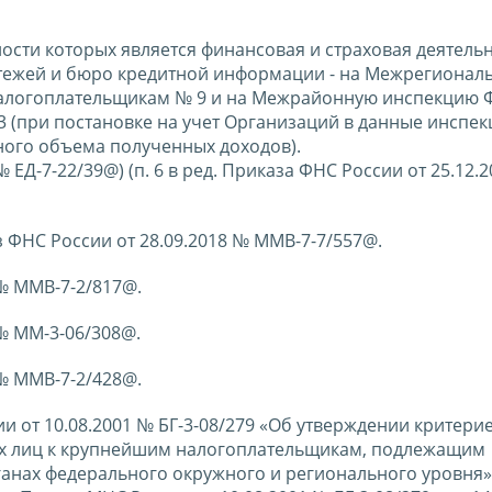
сти которых является финансовая и страховая деятельн
латежей и бюро кредитной информации - на Межрегионал
алогоплательщикам № 9 и на Межрайонную инспекцию 
(при постановке на учет Организаций в данные инспек
ного объема полученных доходов).
№ ЕД-7-22/39@) (п. 6 в ред. Приказа ФНС России от 25.12.
каз ФНС России от 28.09.2018 № ММВ-7-7/557@.
 № ММВ-7-2/817@.
 № ММ-3-06/308@.
 № ММВ-7-2/428@.
и от 10.08.2001 № БГ-3-08/279 «Об утверждении критери
их лиц к крупнейшим налогоплательщикам, подлежащим
нах федерального окружного и регионального уровня»,