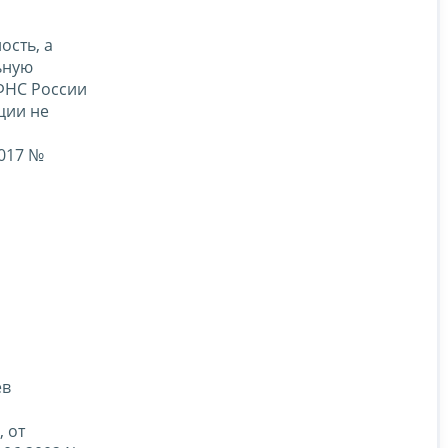
ость, а
ьную
ФНС России
ции не
2017 №
ев
 от