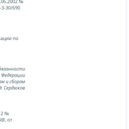
.06.2002 №
-3-30/690
рации по
бязанности
 Федерации
ам и сборам
Э. Сердюков
12 №
3@, от