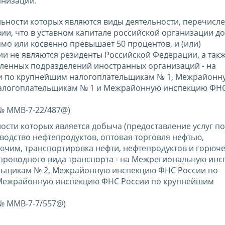
анизаций:
ности которых являются виды деятельности, перечисл
овии, что в уставном капитале российской организации д
мо или косвенно превышает 50 процентов, и (или)
и не являются резиденты Российской Федерации, а так
бленных подразделений иностранных организаций - на
 по крупнейшим налогоплательщикам № 1, Межрайонн
алогоплательщикам № 1 и Межрайонную инспекцию ФНС
;
 № ММВ-7-22/487@)
сти которых является добыча (предоставление услуг по
водство нефтепродуктов, оптовая торговля нефтью,
чим, транспортировка нефти, нефтепродуктов и горюч
опроводного вида транспорта - на Межрегиональную ин
льщикам № 2, Межрайонную инспекцию ФНС России по
Межрайонную инспекцию ФНС России по крупнейшим
 № ММВ-7-7/557@)