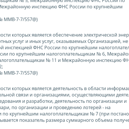
льщикам № 5, Межрайонную инспекцию ФНС России по
Межрайонную инспекцию ФНС России по крупнейшим
 № ММВ-7-7/557@)
сти которых является обеспечение электрической энер
тных услуг и иных услуг, оказываемых Организацией, не
й инспекцией ФНС России по крупнейшим налогоплате
сии по крупнейшим налогоплательщикам № 6, Межрай
алогоплательщикам № 11 и Межрайонную инспекцию ФН
2;
 № ММВ-7-7/557@)
сти которых является деятельность в области информа
ильной связи и организациями, осуществляющими деяте
едования и разработки, деятельность по организации и
ари, по организации и проведению лотерей - на
по крупнейшим налогоплательщикам № 7 (при постанов
тывается показатель размера суммарного объема получ