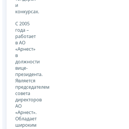
и
конкурсах.
С 2005
года –
работает
в АО
«Арнест»
в
должности
вице-
президента.
Является
председателем
совета
директоров
АО
«Арнест».
Обладает
широким