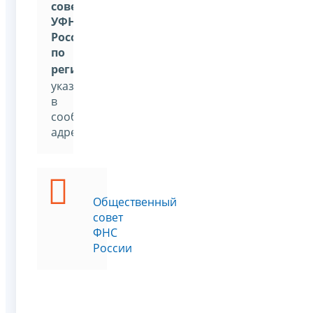
совет
УФНС
России
по
региону
»
,
указав
в
сообщении
адресата
Общественный
совет
ФНС
России