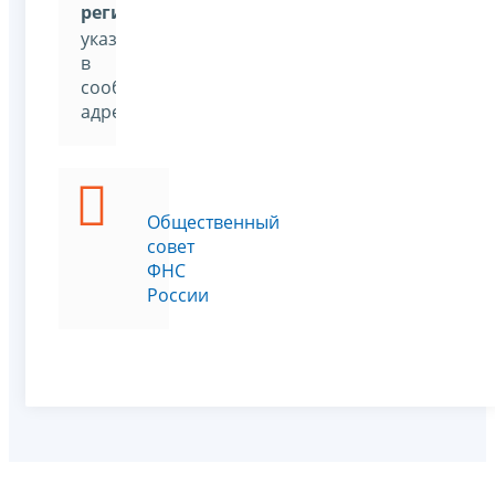
региону
»
,
указав
в
сообщении
адресата
Общественный
совет
ФНС
России