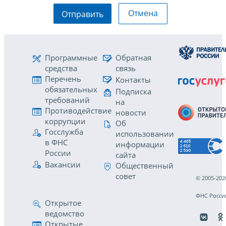
Отмена
Отправить
Программные
Обратная
средства
связь
Перечень
Контакты
обязательных
Подписка
требований
на
Противодействие
новости
коррупции
Об
Госслужба
использовании
в ФНС
информации
России
сайта
Вакансии
Общественный
совет
© 2005-202
ФНС Росси
Открытое
ведомство
Открытые