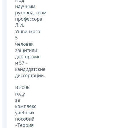
научным
руководством
профессора
Л.И.
Ушвицкого
5
человек
защитили
докторские
и 57 –
кандидатские
диссертации.
В 2006
году
за
комплекс
учебных
пособий
«Теория