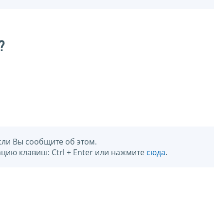
?
сли Вы сообщите об этом.
цию клавиш: Ctrl + Enter или нажмите
сюда
.