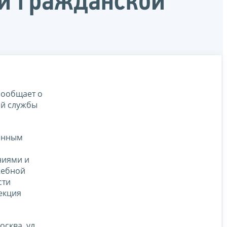
ой гражданской
сообщает о
ой службы
венным
ниями и
жебной
сти
пекция
осква, ул.