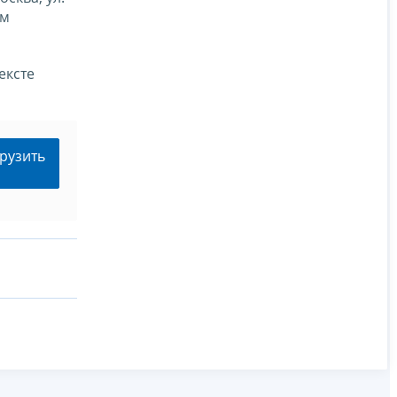
им
ексте
рузить