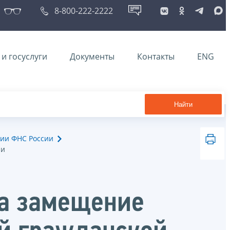
8-800-222-2222
и госуслуги
Документы
Контакты
ENG
Найти
ии ФНС России
ии
на замещение