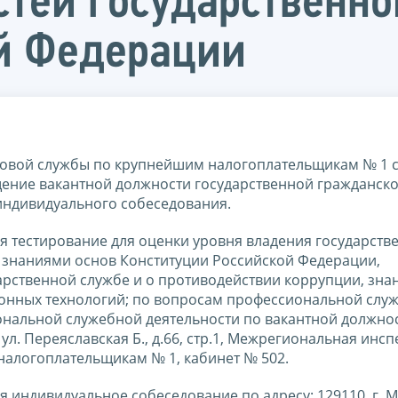
тей государственн
й Федерации
овой службы по крупнейшим налогоплательщикам № 1 
щение вакантной должности государственной гражданск
индивидуального собеседования.
тся тестирование для оценки уровня владения государст
 знаниями основ Конституции Российской Федерации,
арственной службе и о противодействии коррупции, зна
нных технологий; по вопросам профессиональной слу
иональной служебной деятельности по вакантной должно
 ул. Переяславская Б., д.66, стр.1, Межрегиональная инс
алогоплательщикам № 1, кабинет № 502.
ся индивидуальное собеседование по адресу: 129110, г. М