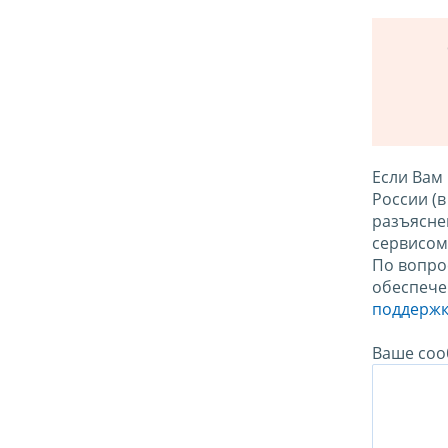
Если Вам
России (
разъясне
сервисо
По вопро
обеспече
поддержк
Ваше соо