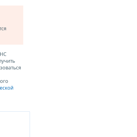
тся
ФНС
лучить
зоваться
ого
ческой