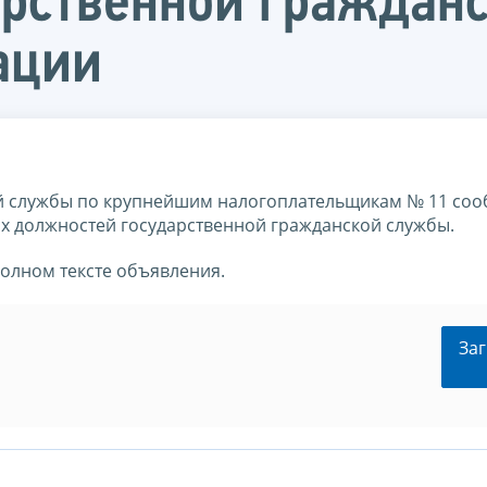
арственной граждан
ации
 службы по крупнейшим налогоплательщикам № 11 соо
ых должностей государственной гражданской службы.
полном тексте объявления.
Заг