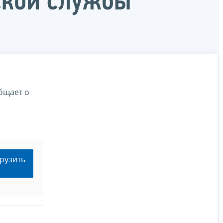
ской службы
бщает о
рузить