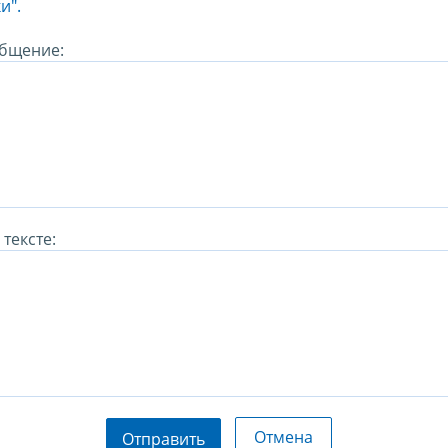
и".
бщение:
тексте:
Отмена
Отправить