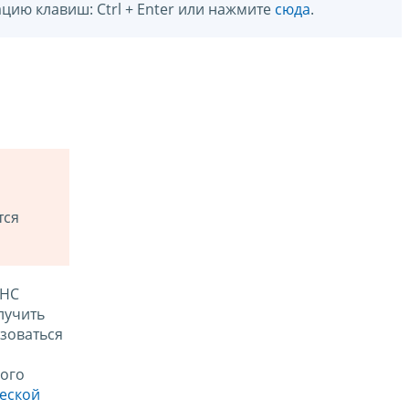
цию клавиш: Ctrl + Enter или нажмите
сюда
.
тся
ФНС
лучить
зоваться
ого
ческой