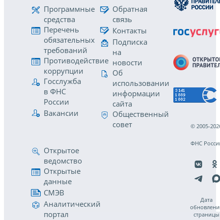
Программные
Обратная
средства
связь
Перечень
Контакты
обязательных
Подписка
требований
на
Противодействие
новости
коррупции
Об
Госслужба
использовании
в ФНС
информации
России
сайта
Вакансии
Общественный
совет
© 2005-202
ФНС Росси
Открытое
ведомство
Открытые
данные
СМЭВ
Дата
Аналитический
обновлени
портал
страницы