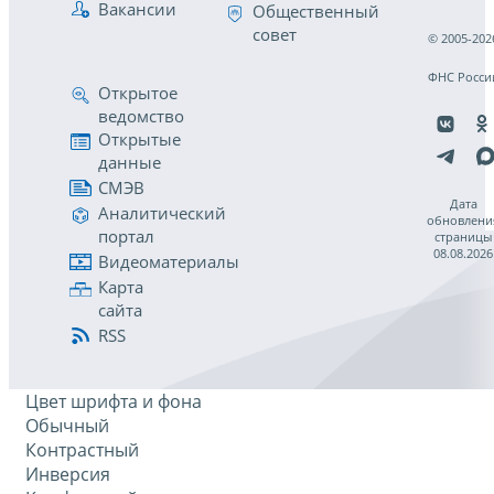
Вакансии
Общественный
совет
© 2005-202
ФНС Росси
Открытое
ведомство
Открытые
данные
СМЭВ
Дата
Аналитический
обновлени
портал
страницы
08.08.2026
Видеоматериалы
Карта
сайта
RSS
Цвет шрифта и фона
Обычный
Контрастный
Инверсия