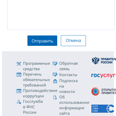
Отмена
Отправить
Программные
Обратная
средства
связь
Перечень
Контакты
обязательных
Подписка
требований
на
Противодействие
новости
коррупции
Об
Госслужба
использовании
в ФНС
информации
России
сайта