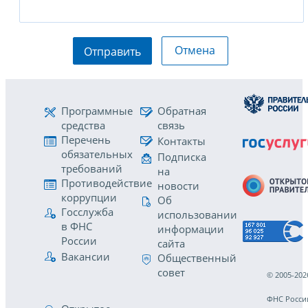
Отмена
Отправить
Программные
Обратная
средства
связь
Перечень
Контакты
обязательных
Подписка
требований
на
Противодействие
новости
коррупции
Об
Госслужба
использовании
в ФНС
информации
России
сайта
Вакансии
Общественный
совет
© 2005-202
ФНС Росси