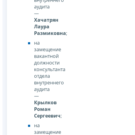
внутреннего
аудита
—
Хачатрян
Лаура
Размиковна
;
на
замещение
вакантной
должности
консультанта
отдела
внутреннего
аудита
—
Крылков
Роман
Сергеевич
;
на
замещение