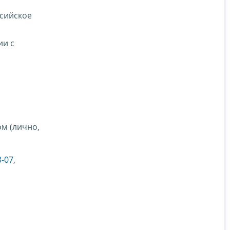
ссийское
ии с
м (лично,
3-07
,