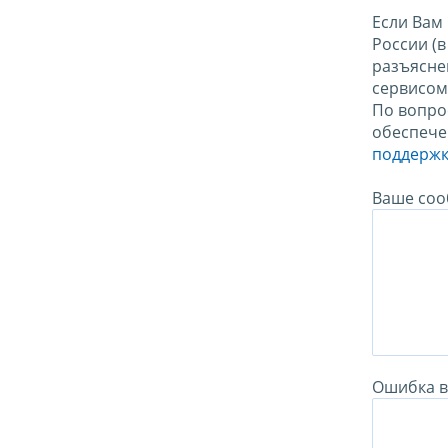
Если Вам
России (
разъясне
сервисо
По вопро
обеспече
поддержк
Ваше соо
Ошибка в 