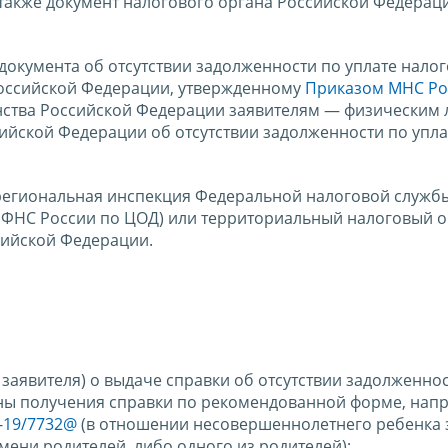
 также документ налогового органа Российской Федерац
окумента об отсутствии задолженности по уплате налог
оссийской Федерации, утвержденному
Приказом МНС Ро
анства Российской Федерации заявителям — физическим
сийской Федерации об отсутствии задолженности по упла
региональная инспекция Федеральной налоговой служб
 ФНС России по ЦОД) или территориальный налоговый о
сийской Федерации.
заявителя) о выдаче справки об отсутствии задолженно
ины получения справки по рекомендованной форме, нап
-19/7732@
(в отношении несовершеннолетнего ребенка 
мени родителей, либо одного из родителей);