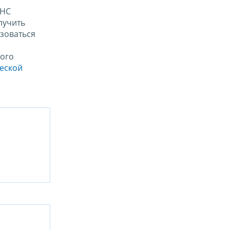
ФНС
лучить
зоваться
ого
ческой