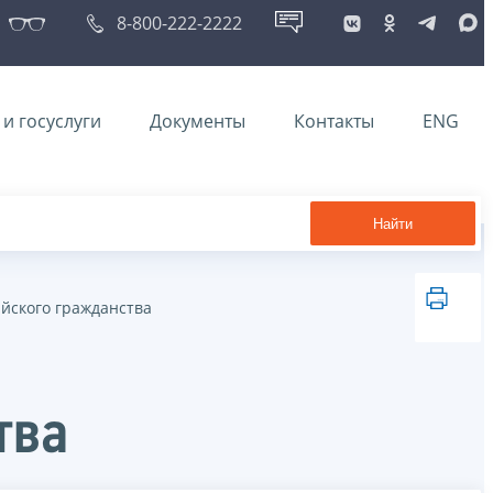
8-800-222-2222
и госуслуги
Документы
Контакты
ENG
Найти
ийского гражданства
тва