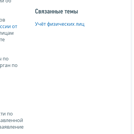
ии об
Связанные темы
ов
Учёт физических лиц
ссии от
 лицам
те
ы по
рган по
сти по
равленной
заявление