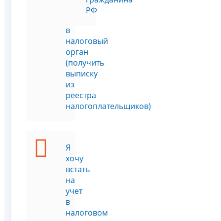
на
РФ
учет
в
налоговый
орган
(получить
выписку
из
реестра
налогоплательщиков)
Я
хочу
встать
на
учет
в
налоговом