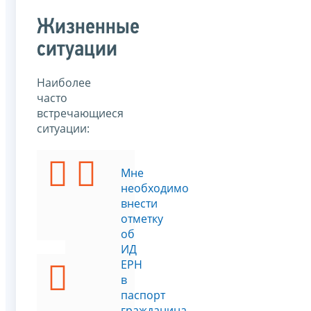
Жизненные
ситуации
Наиболее
часто
встречающиеся
ситуации:
Я
Мне
хочу
необходимо
узнать
внести
ИНН
отметку
об
ИД
ЕРН
Я
в
хочу
паспорт
встать
гражданина