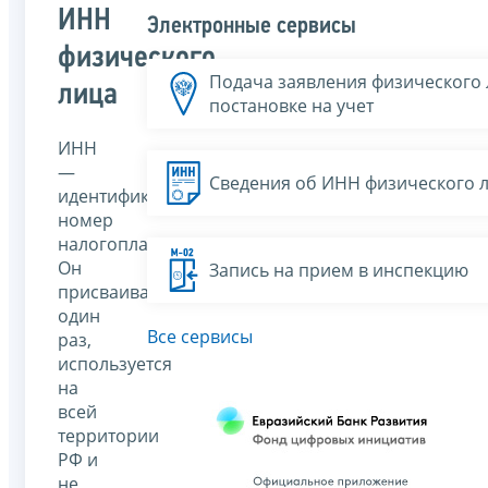
ИНН
Электронные сервисы
физического
Подача заявления физического 
лица
постановке на учет
ИНН
—
Сведения об ИНН физического 
идентификационный
номер
налогоплательщика.
Он
Запись на прием в инспекцию
присваивается
один
Все сервисы
раз,
используется
на
всей
территории
РФ и
не