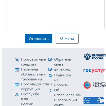
Отмена
Отправить
Программные
Обратная
средства
связь
Перечень
Контакты
обязательных
Подписка
требований
на
Противодействие
новости
коррупции
Об
Госслужба
использовании
в ФНС
информации
России
сайта