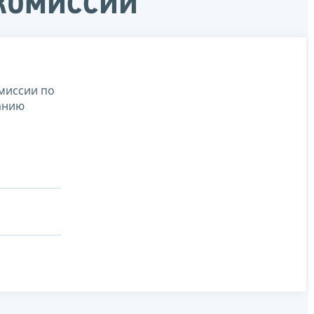
 комиссии
миссии по
анию