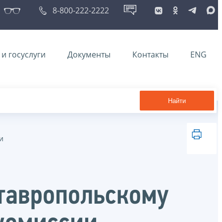
8-800-222-2222
и госуслуги
Документы
Контакты
ENG
Найти
и
тавропольскому