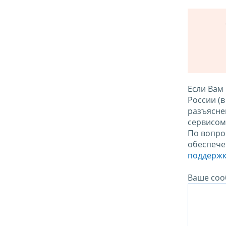
Если Вам
России (
разъясне
сервисо
По вопро
обеспече
поддержк
Ваше соо