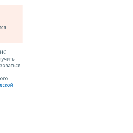
тся
ФНС
лучить
зоваться
ого
ческой