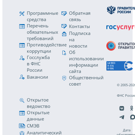
Программные
Обратная
средства
связь
Перечень
Контакты
обязательных
Подписка
требований
на
Противодействие
новости
коррупции
Об
Госслужба
использовании
в ФНС
информации
России
сайта
Вакансии
Общественный
совет
© 2005-202
ФНС Росси
Открытое
ведомство
Открытые
данные
СМЭВ
Дата
Аналитический
обновлени