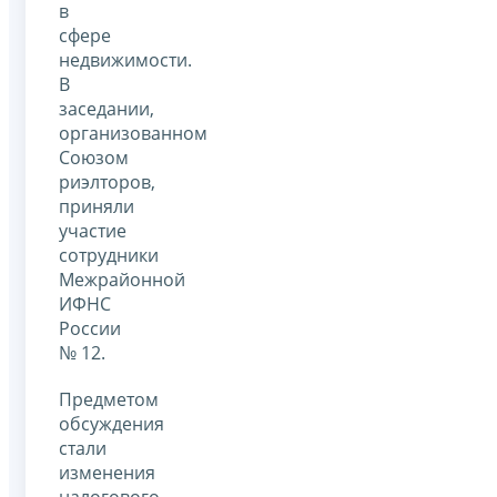
в
сфере
недвижимости.
В
заседании,
организованном
Союзом
риэлторов,
приняли
участие
сотрудники
Межрайонной
ИФНС
России
№ 12.
Предметом
обсуждения
стали
изменения
налогового