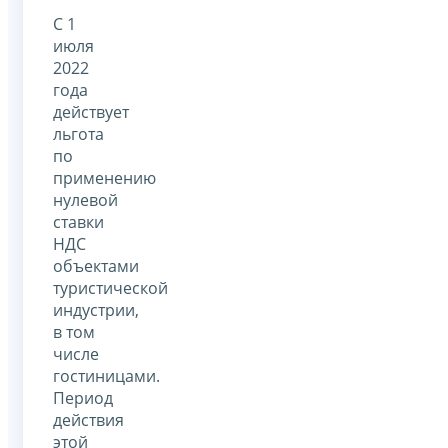
С 1
июля
2022
года
действует
льгота
по
применению
нулевой
ставки
НДС
объектами
туристической
индустрии,
в том
числе
гостиницами.
Период
действия
этой