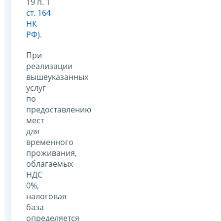
19 п. 1
ст. 164
НК
РФ
).
При
реализации
вышеуказанных
услуг
по
предоставлению
мест
для
временного
проживания,
облагаемых
НДС
0%,
налоговая
база
определяется