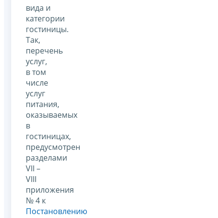
вида и
категории
гостиницы.
Так,
перечень
услуг,
в том
числе
услуг
питания,
оказываемых
в
гостиницах,
предусмотрен
разделами
VII –
VIII
приложения
№ 4 к
Постановлению