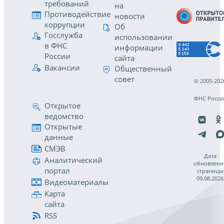
требований
на
Противодействие
новости
коррупции
Об
Госслужба
использовании
в ФНС
информации
России
сайта
Вакансии
Общественный
совет
© 2005-202
ФНС Росси
Открытое
ведомство
Открытые
данные
СМЭВ
Дата
Аналитический
обновлени
портал
страницы
09.08.2026
Видеоматериалы
Карта
сайта
RSS