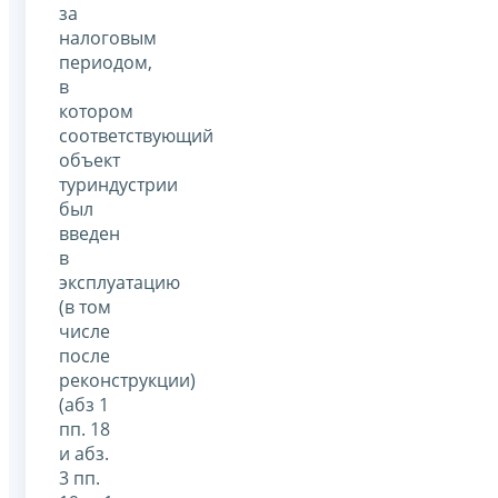
за
налоговым
периодом,
в
котором
соответствующий
объект
туриндустрии
был
введен
в
эксплуатацию
(в том
числе
после
реконструкции)
(абз 1
пп. 18
и абз.
3 пп.