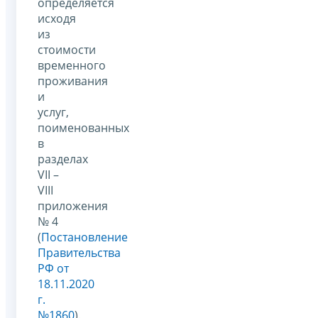
определяется
исходя
из
стоимости
временного
проживания
и
услуг,
поименованных
в
разделах
VII –
VIII
приложения
№ 4
(
Постановление
Правительства
РФ от
18.11.2020
г.
№1860
).