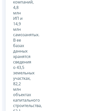
компаний,
4,8
млн
ИП и
14,9
млн
самозанятых.
В ее
базах
данных
хранятся
сведения
о 43,5
земельных
участках,
82,2
млн
объектах
капитального
строительства,
62,1