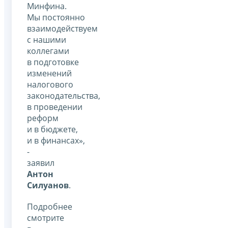
Минфина.
Мы постоянно
взаимодействуем
с нашими
коллегами
в подготовке
изменений
налогового
законодательства,
в проведении
реформ
и в бюджете,
и в финансах»,
-
заявил
Антон
Силуанов
.
Подробнее
смотрите