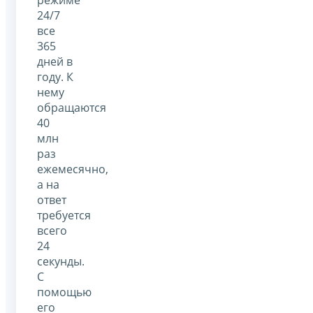
24/7
все
365
дней в
году. К
нему
обращаются
40
млн
раз
ежемесячно,
а на
ответ
требуется
всего
24
секунды.
С
помощью
его