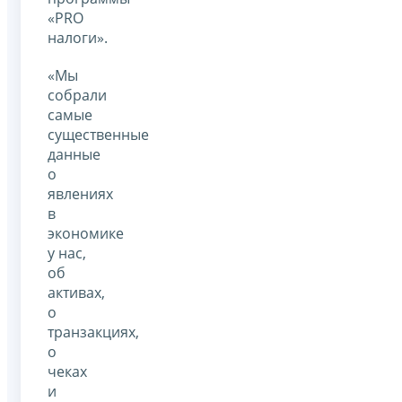
«PRO
налоги».
«Мы
собрали
самые
существенные
данные
о
явлениях
в
экономике
у нас,
об
активах,
о
транзакциях,
о
чеках
и