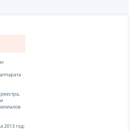
бы
 аппарата
реестра,
ли
филиалов
 2013 год: