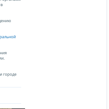
 в
едению
ральной
ения
ии.
и городе