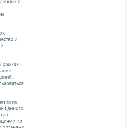
сленных в
на
ю с
щество и
 в
В рамках
дание
дений,
льзоваться
ятия по
ий Единого
стра
ациями по
и органами