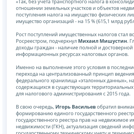
«Так, без учета транспортного налога в консоли
отношении земельных участков и объектов недвиж
поступления налога на имущество физических лиц
имущество организаций - на 15 % (615,1 млрд рубл
Рост поступлений имущественных налогов стал в
Росреестром, подчеркнул
Михаил Мишустин
. 
доходы граждан - наличие полной и достоверной
информационных ресурсах налоговых органов.
Именно на выполнение этого условия в последни
перехода на централизованный принцип ведения
федерального хранилища «эталонных данных», н
содержащихся в существующих территориальных 
для налогового администрирования с 2015 года.
В свою очередь,
Игорь Васильев
обратил вниман
формированию единого государственного реестр
государственного реестра прав на недвижимое им
недвижимости (ГКН), актуализация сведений инф
государственному техническому учету и техниче