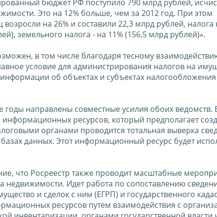
дированный бюджет РФ поступило 790 млрд рублей, исчи
имости. Это на 12% больше, чем за 2012 год. При этом
 возросли на 26% и составили 22,3 млрд рублей, налога 
ей), земельного налога - на 11% (156,5 млрд рублей)».
озможен, в том числе благодаря тесному взаимодействи
Главное условие для администрирования налогов на иму
 информации об объектах и субъектах налогообложения
е годы направлены совместные усилия обоих ведомств. 
 информационных ресурсов, который предполагает соз
алоговыми органами проводится тотальная выверка све
базах данных. Этот информационный ресурс будет испо
ие, что Росреестр также проводит масштабные меропри
а недвижимости. Идет работа по сопоставлению сведен
ущество и сделок с ним (ЕГРП) и государственного када
ормационных ресурсов путем взаимодействия с организ
ской инвентаризации, органами государственной власти 