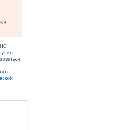
тся
ФНС
лучить
зоваться
ого
ческой