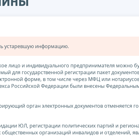
лины
ать устаревшую информацию.
ское лицо и индивидуального предпринимателя можно бу
мый для государственной регистрации пакет документов
ктронной форме, в том числе через МФЦ или нотариусов
одекса Российской Федерации были внесены Федеральны
трирующий орган электронных документов отменяется г
видации ЮЛ, регистрации политических партий и регион
х общественных организаций инвалидов и отделений, я