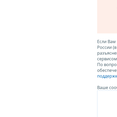
Если Вам
России (
разъясне
сервисо
По вопро
обеспече
поддержк
Ваше соо