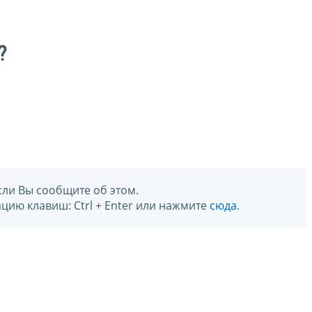
?
сли Вы сообщите об этом.
цию клавиш: Ctrl + Enter или нажмите
сюда
.