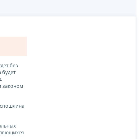
дет без
 будет
.
м законом
оспошлина
альных
вляющихся