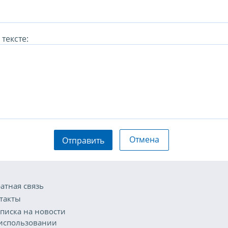
тексте:
Отмена
Отправить
атная связь
такты
писка на новости
использовании