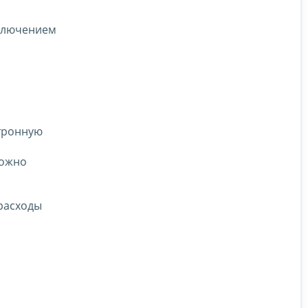
сключением
ктронную
можно
 расходы