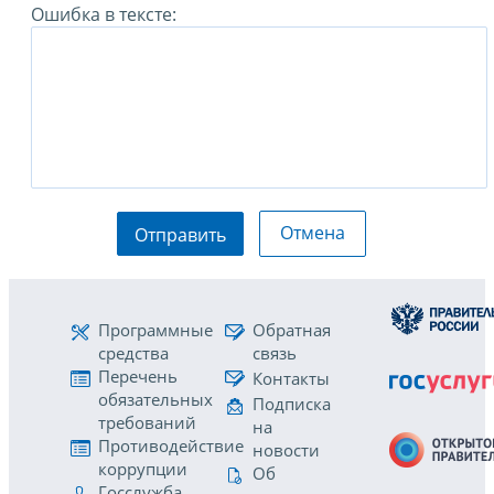
Ошибка в тексте:
Отмена
Отправить
Программные
Обратная
средства
связь
Перечень
Контакты
обязательных
Подписка
требований
на
Противодействие
новости
коррупции
Об
Госслужба