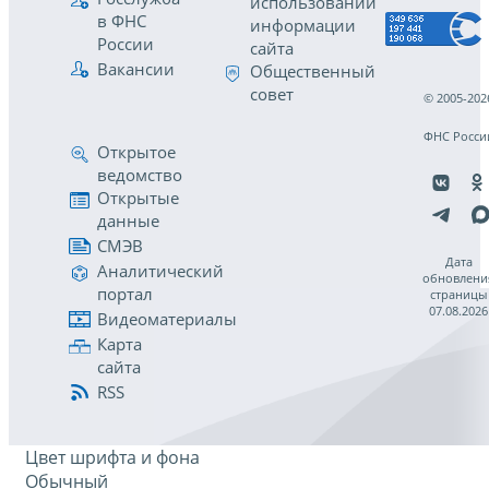
использовании
в ФНС
информации
России
сайта
Вакансии
Общественный
совет
© 2005-202
ФНС Росси
Открытое
ведомство
Открытые
данные
СМЭВ
Дата
Аналитический
обновлени
портал
страницы
07.08.2026
Видеоматериалы
Карта
сайта
RSS
Цвет шрифта и фона
Обычный