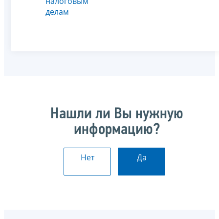
налоговым
делам
Нашли ли Вы нужную
информацию?
Нет
Да