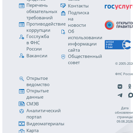
Перечень
Контакты
обязательных
Подписка
требований
на
Противодействие
новости
коррупции
Об
Госслужба
использовании
в ФНС
информации
России
сайта
Вакансии
Общественный
совет
© 2005-202
ФНС Росси
Открытое
ведомство
Открытые
данные
СМЭВ
Дата
Аналитический
обновлени
портал
страницы
09.08.2026
Видеоматериалы
Карта