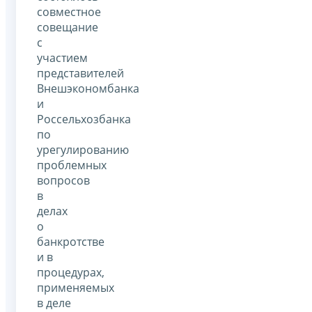
совместное
совещание
с
участием
представителей
Внешэкономбанка
и
Россельхозбанка
по
урегулированию
проблемных
вопросов
в
делах
о
банкротстве
и в
процедурах,
применяемых
в деле