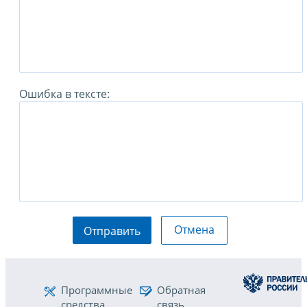
Ошибка в тексте:
Отмена
Отправить
Программные
Обратная
средства
связь