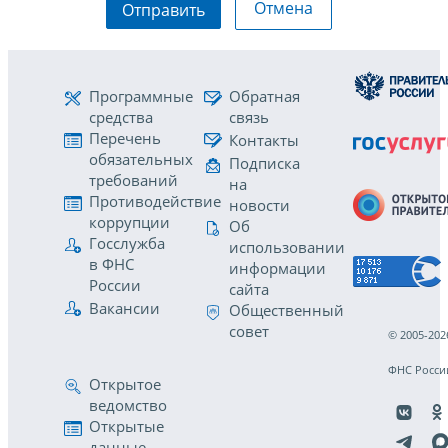
Отмена
Отправить
Программные
Обратная
средства
связь
Перечень
Контакты
обязательных
Подписка
требований
на
Противодействие
новости
коррупции
Об
Госслужба
использовании
в ФНС
информации
России
сайта
Вакансии
Общественный
совет
© 2005-202
ФНС Росси
Открытое
ведомство
Открытые
данные