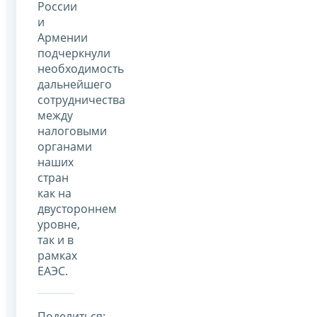
России
и
Армении
подчеркнули
необходимость
дальнейшего
сотрудничества
между
налоговыми
органами
наших
стран
как на
двустороннем
уровне,
так и в
рамках
ЕАЭС.
Поделиться: