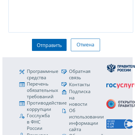
Отмена
Отправить
Программные
Обратная
средства
связь
Перечень
Контакты
обязательных
Подписка
требований
на
Противодействие
новости
коррупции
Об
Госслужба
использовании
в ФНС
информации
России
сайта