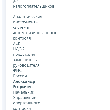
для
налогоплательщиков.
Аналитические
инструменты
системы
автоматизированного
контроля
АСК
НДС-2
представил
заместитель
руководителя
ФНС
России
Александр
Егориче
в.
Начальник
Управления
оперативного
контроля