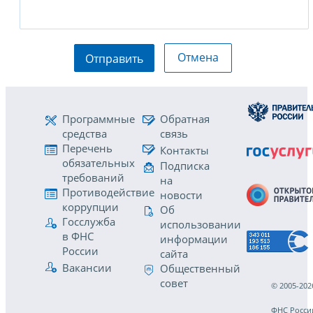
Отмена
Отправить
Программные
Обратная
средства
связь
Перечень
Контакты
обязательных
Подписка
требований
на
Противодействие
новости
коррупции
Об
Госслужба
использовании
в ФНС
информации
России
сайта
Вакансии
Общественный
совет
© 2005-202
ФНС Росси