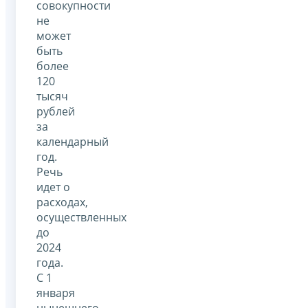
совокупности
не
может
быть
более
120
тысяч
рублей
за
календарный
год.
Речь
идет о
расходах,
осуществленных
до
2024
года.
С 1
января
нынешнего