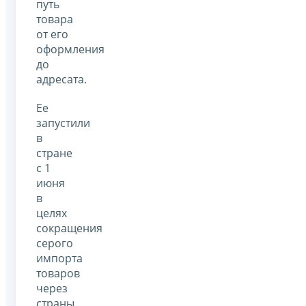
путь
товара
от его
оформления
до
адресата.
Ее
запустили
в
стране
с 1
июня
в
целях
сокращения
серого
импорта
товаров
через
страны