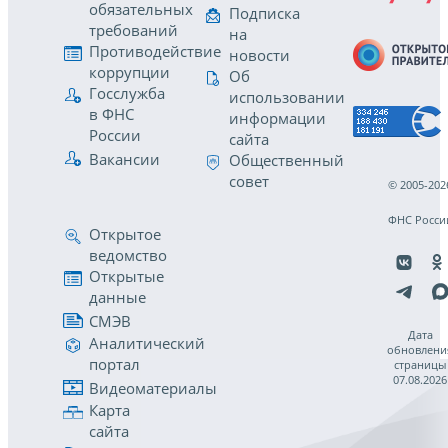
обязательных
Подписка
требований
на
Противодействие
новости
коррупции
Об
Госслужба
использовании
в ФНС
информации
России
сайта
Вакансии
Общественный
совет
© 2005-202
ФНС Росси
Открытое
ведомство
Открытые
данные
СМЭВ
Дата
Аналитический
обновлени
портал
страницы
07.08.2026
Видеоматериалы
Карта
сайта