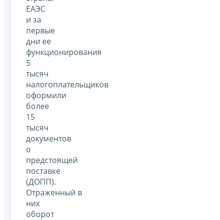
ЕАЭС
и за
первые
дни ее
функционирования
5
тысяч
налогоплательщиков
оформили
более
15
тысяч
документов
о
предстоящей
поставке
(ДОПП).
Отраженный в
них
оборот