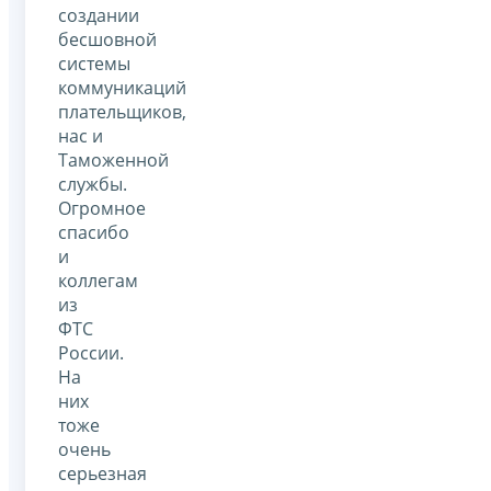
создании
бесшовной
системы
коммуникаций
плательщиков,
нас и
Таможенной
службы.
Огромное
спасибо
и
коллегам
из
ФТС
России.
На
них
тоже
очень
серьезная