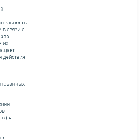
ой
ятельность
 в связи с
раво
я их
ращает
я действия
дитованных
ении
ов
в (за
тв