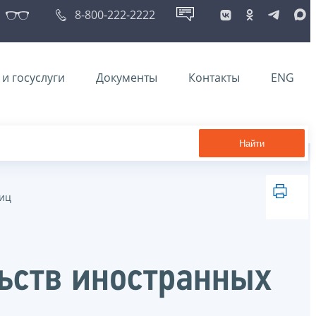
8-800-222-2222
и госуслуги
Документы
Контакты
ENG
Найти
лиц
ьств иностранных