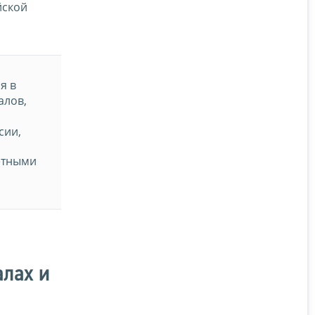
йской
я в
алов,
сии,
етными
алах и