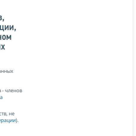
в,
ции,
ном
ых
анных
 - членов
са
тв, не
дерации
).