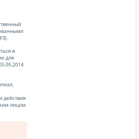
ственный
тованными
ФЗ).
ться в
ии для
05.05.2014
лиал,
и действия
ским лицом