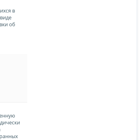
ихся в
 виде
вки об
венную
идически
а
транных