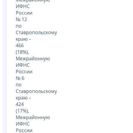
ИФНС
России
№ 12
по
Ставропольскому
краю –
466
(18%),
Межрайонную
ИФНС
России
№ 6
по
Ставропольскому
краю –
424
(17%),
Межрайонную
ИФНС
России