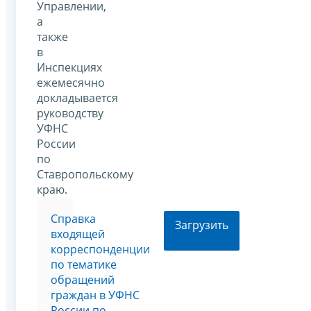
Управлении,
а
также
в
Инспекциях
ежемесячно
докладывается
руководству
УФНС
России
по
Ставропольскому
краю.
Справка
Загрузить
входящей
корреспонденции
по тематике
обращений
граждан в УФНС
России по