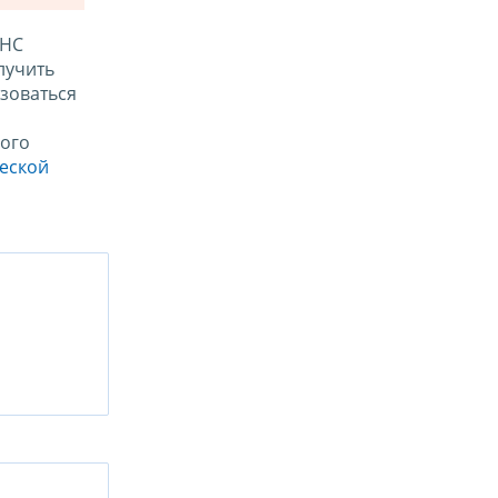
ФНС
лучить
зоваться
ого
ческой