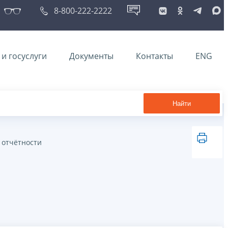
8-800-222-2222
и госуслуги
Документы
Контакты
ENG
Найти
 отчётности