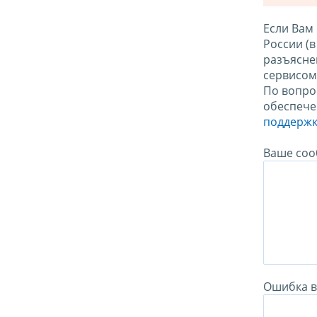
Если Вам
России (
разъясне
сервисо
По вопро
обеспече
поддержк
Ваше соо
Ошибка в 