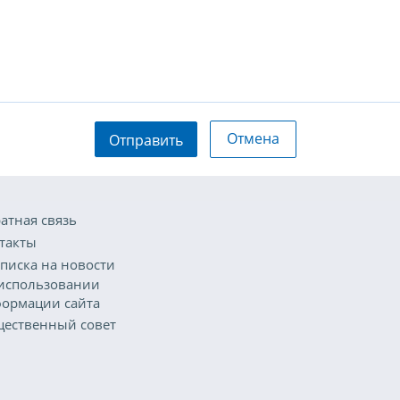
Отмена
Отправить
атная связь
такты
писка на новости
использовании
ормации сайта
ественный совет