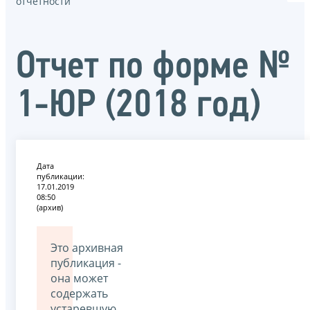
отчётности
Отчет по форме №
1-ЮР (2018 год)
Дата
публикации:
17.01.2019
08:50
(архив)
Это архивная
публикация -
она может
содержать
устаревшую