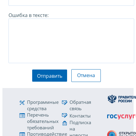
Ошибка в тексте:
Отмена
Отправить
Программные
Обратная
средства
связь
Перечень
Контакты
обязательных
Подписка
требований
на
Противодействие
новости