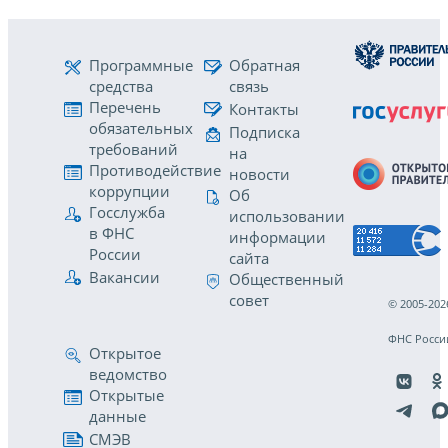
Программные
Обратная
средства
связь
Перечень
Контакты
обязательных
Подписка
требований
на
Противодействие
новости
коррупции
Об
Госслужба
использовании
в ФНС
информации
России
сайта
Вакансии
Общественный
совет
© 2005-202
ФНС Росси
Открытое
ведомство
Открытые
данные
СМЭВ