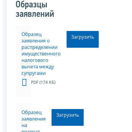
Образцы
заявлений
Образец
Загрузить
заявления о
распределении
имущественного
налогового
вычета между
супругами
PDF (174 КБ)
Образец
Загрузить
заявления
на
возврат