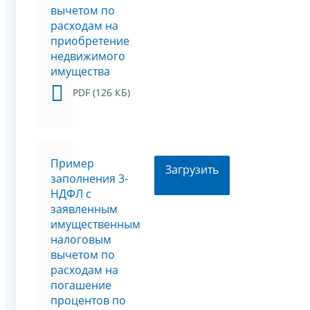
вычетом по
расходам на
приобретение
недвижимого
имущества
PDF (126 КБ)
Пример
Загрузить
заполнения 3-
НДФЛ с
заявленным
имущественным
налоговым
вычетом по
расходам на
погашение
процентов по