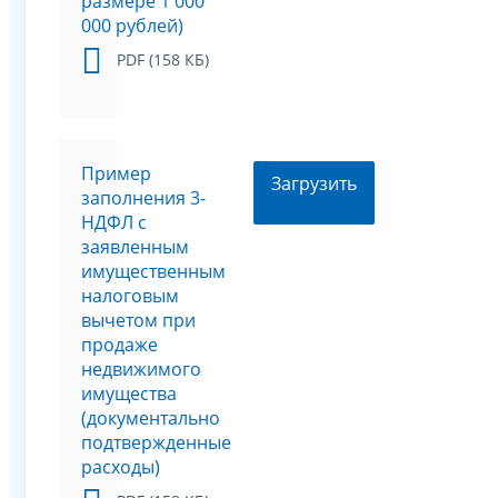
размере 1 000
000 рублей)
PDF (158 КБ)
Пример
Загрузить
заполнения 3-
НДФЛ с
заявленным
имущественным
налоговым
вычетом при
продаже
недвижимого
имущества
(документально
подтвержденные
расходы)