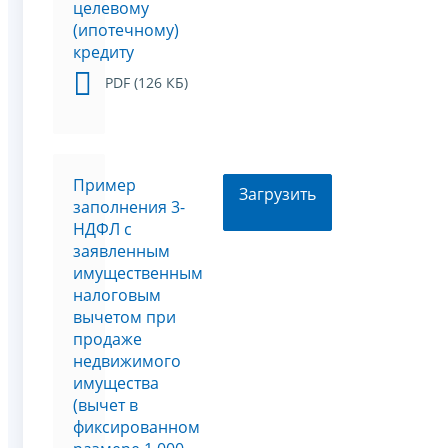
целевому
(ипотечному)
кредиту
PDF (126 КБ)
Пример
Загрузить
заполнения 3-
НДФЛ с
заявленным
имущественным
налоговым
вычетом при
продаже
недвижимого
имущества
(вычет в
фиксированном