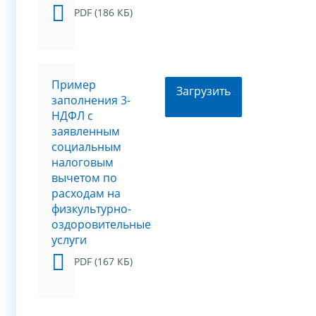
PDF (186 КБ)
Пример
Загрузить
заполнения 3-
НДФЛ с
заявленным
социальным
налоговым
вычетом по
расходам на
физкультурно-
оздоровительные
услуги
PDF (167 КБ)