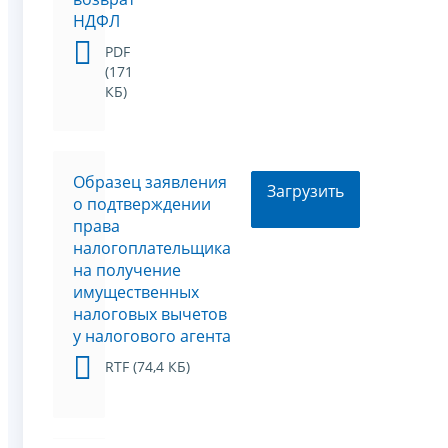
НДФЛ
PDF
(171
КБ)
Образец заявления
Загрузить
о подтверждении
права
налогоплательщика
на получение
имущественных
налоговых вычетов
у налогового агента
RTF (74,4 КБ)