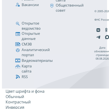
сайта
Вакансии
Общественный
совет
© 2005-202
ФНС Росси
Открытое
ведомство
Открытые
данные
СМЭВ
Дата
Аналитический
обновлени
портал
страницы
08.08.2026
Видеоматериалы
Карта
сайта
RSS
Цвет шрифта и фона
Обычный
Контрастный
Инверсия