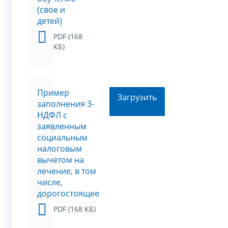
(свое и
детей)
PDF (168
КБ)
Пример
Загрузить
заполнения 3-
НДФЛ с
заявленным
социальным
налоговым
вычетом на
лечение, в том
числе,
дорогостоящее
PDF (168 КБ)