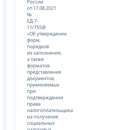
России
от 17.08.2021
№
ЕД-7-
11/755@
«Об утверждении
форм,
порядков
их заполнения,
а также
форматов
представления
документов,
применяемых
при
подтверждении
права
налогоплательщика
на получение
социальных
налоговых