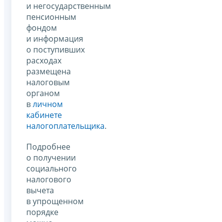
и негосударственным
пенсионным
фондом
и информация
о поступивших
расходах
размещена
налоговым
органом
в
личном
кабинете
налогоплательщика
.
Подробнее
о получении
социального
налогового
вычета
в упрощенном
порядке