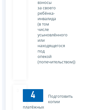
взносы
за своего
ребёнка-
инвалида
(в том
числе
усыновлённого
или
находящегося
под
опекой
(попечительством))
4
Подготовить
копии
платёжных