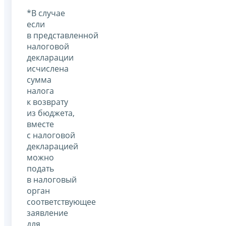
*В случае
если
в представленной
налоговой
декларации
исчислена
сумма
налога
к возврату
из бюджета,
вместе
с налоговой
декларацией
можно
подать
в налоговый
орган
соответствующее
заявление
для