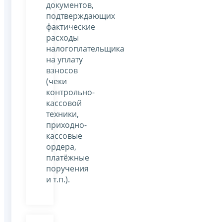
документов,
подтверждающих
фактические
расходы
налогоплательщика
на уплату
взносов
(чеки
контрольно-
кассовой
техники,
приходно-
кассовые
ордера,
платёжные
поручения
и т.п.).