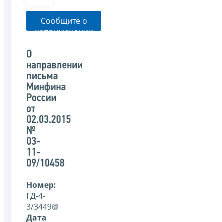
Сообщите о
неприменении
налоговым
органом
О
указанного
направлении
письма
письма
Минфина
России
от
02.03.2015
№
03-
11-
09/10458
Номер:
ГД-4-
3/3449@
Дата