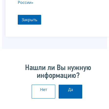
России»
Закрыть
Нашли ли Вы нужную
информацию?
Нет
Да