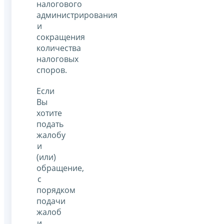
налогового
администрирования
и
сокращения
количества
налоговых
споров.
Если
Вы
хотите
подать
жалобу
и
(или)
обращение,
с
порядком
подачи
жалоб
и