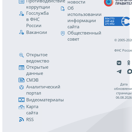
Противодействие
новости
коррупции
Об
Госслужба
использовании
в ФНС
информации
России
сайта
Вакансии
Общественный
совет
© 2005-202
ФНС Росси
Открытое
ведомство
Открытые
данные
СМЭВ
Дата
Аналитический
обновлени
портал
страницы
06.08.2026
Видеоматериалы
Карта
сайта
RSS