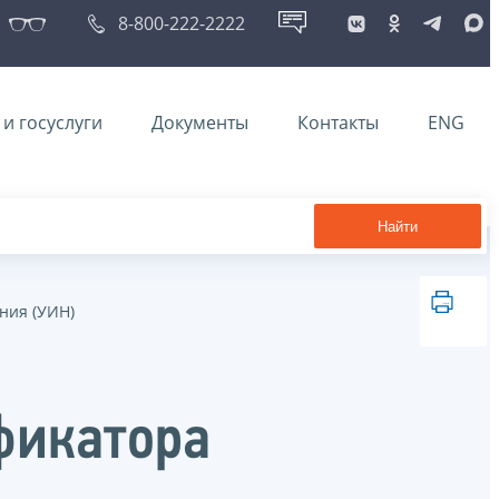
8-800-222-2222
и госуслуги
Документы
Контакты
ENG
Найти
ния (УИН)
фикатора