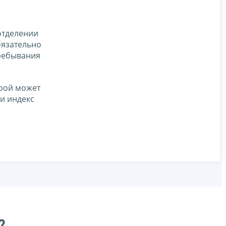
отделении
бязательно
пребывания
орой может
и индекс