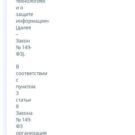
технологиях
и о
защите
информации»
(далее
–
Закон
№ 149-
ФЗ).
В
соответствии
с
пунктом
3
статьи
8
Закона
№ 149-
ФЗ
организация