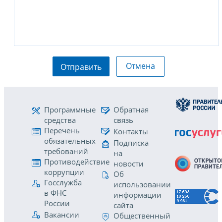
Отмена
Отправить
Программные
Обратная
средства
связь
Перечень
Контакты
обязательных
Подписка
требований
на
Противодействие
новости
коррупции
Об
Госслужба
использовании
в ФНС
информации
России
сайта
Вакансии
Общественный