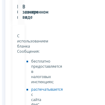
В
В
бумажном
электронном
виде
виде
C
использованием
бланка
Сообщения:
бесплатно
предоставляется
в
налоговых
инспекциях;
распечатывается
с
сайта
ФНС