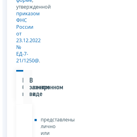
утвержденной
приказом
ФНС
России
от
23.12.2022
№
ЕД-7-
21/1250@
.
В
В
бумажном
электронном
виде
виде
представлены
лично
или