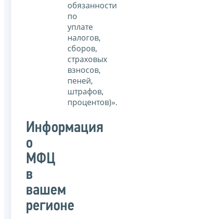
обязанности
по
уплате
налогов,
сборов,
страховых
взносов,
пеней,
штрафов,
процентов)».
Информация
о
МФЦ
в
вашем
регионе