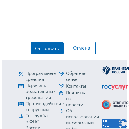
Отмена
Отправить
Программные
Обратная
средства
связь
Перечень
Контакты
обязательных
Подписка
требований
на
Противодействие
новости
коррупции
Об
Госслужба
использовании
в ФНС
информации
России
сайта