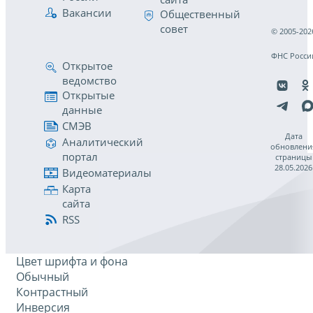
Вакансии
Общественный
совет
© 2005-202
ФНС Росси
Открытое
ведомство
Открытые
данные
СМЭВ
Дата
Аналитический
обновлени
портал
страницы
28.05.2026
Видеоматериалы
Карта
сайта
RSS
Цвет шрифта и фона
Обычный
Контрастный
Инверсия