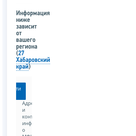
Информация
ниже
зависит
от
вашего
региона
(
27
Хабаровский
край
)
Перейти
Адреса
и
контактную
информацию
о