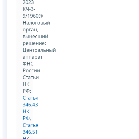
2023
КЧ-3-
9/1960@
Налоговый
орган,
вынесший
решение:
Центральный
аппарат
ФНС
России
Статьи
НК
РФ:
Статья
346.43
НК
РФ
,
Статья
346.51
НК