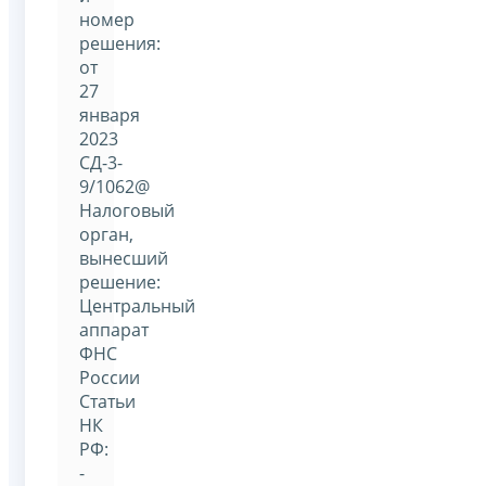
номер
решения:
от
27
января
2023
СД-3-
9/1062@
Налоговый
орган,
вынесший
решение:
Центральный
аппарат
ФНС
России
Статьи
НК
РФ:
-