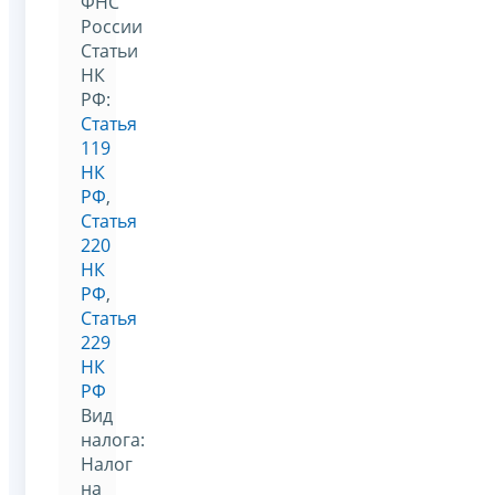
ФНС
России
Статьи
НК
РФ:
Статья
119
НК
РФ
,
Статья
220
НК
РФ
,
Статья
229
НК
РФ
Вид
налога:
Налог
на