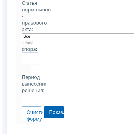
Статья
нормативно
-
правового
акта:
Тема
спора:
Период
вынесения
решения:
–
Очистить
Показать
форму