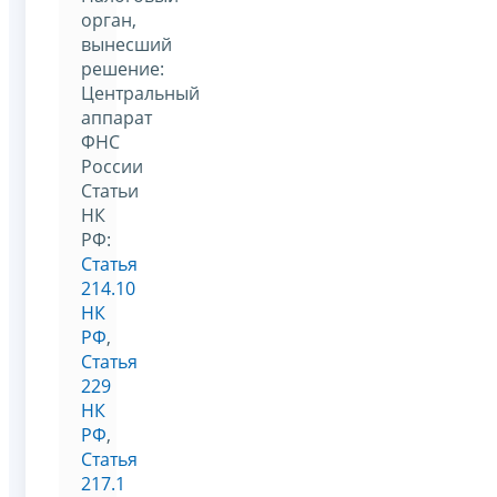
орган,
вынесший
решение:
Центральный
аппарат
ФНС
России
Статьи
НК
РФ:
Статья
214.10
НК
РФ
,
Статья
229
НК
РФ
,
Статья
217.1