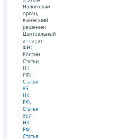
Налоговый
орган,
вынесший
решение:
Центральный
аппарат
ФНС
России
Статьи
НК
РФ:
Статья
85
НК
РФ
,
Статья
357
НК
РФ
,
Статья