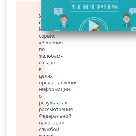
Уважаемые
пользователи!
Интернет-
сервис
«Решения
по
жалобам»
создан
в
целях
предоставления
информации
о
результатах
рассмотрения
Федеральной
налоговой
службой
жалоб