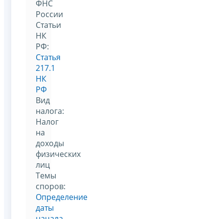
ФНС
России
Статьи
НК
РФ:
Статья
217.1
НК
РФ
Вид
налога:
Налог
на
доходы
физических
лиц
Темы
споров:
Определение
даты
начала