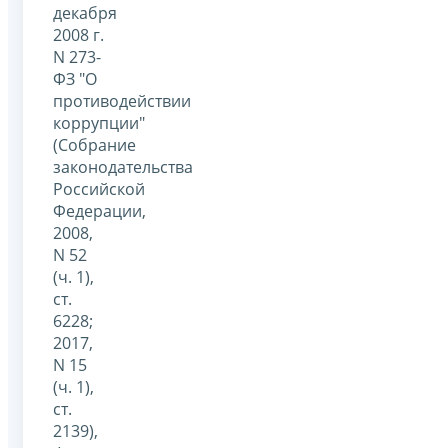
декабря
2008 г.
N 273-
ФЗ "О
противодействии
коррупции"
(Собрание
законодательства
Российской
Федерации,
2008,
N 52
(ч. 1),
ст.
6228;
2017,
N 15
(ч. 1),
ст.
2139),