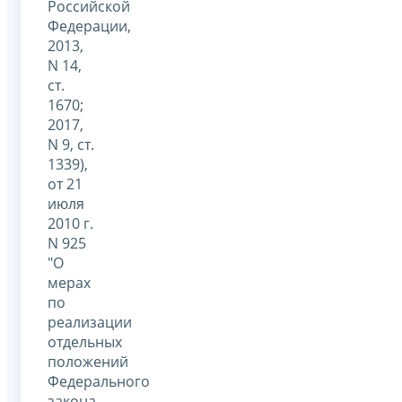
Российской
Федерации,
2013,
N 14,
ст.
1670;
2017,
N 9, ст.
1339),
от 21
июля
2010 г.
N 925
"О
мерах
по
реализации
отдельных
положений
Федерального
закона