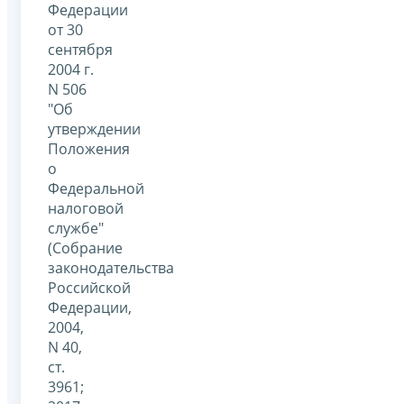
Федерации
от 30
сентября
2004 г.
N 506
"Об
утверждении
Положения
о
Федеральной
налоговой
службе"
(Собрание
законодательства
Российской
Федерации,
2004,
N 40,
ст.
3961;