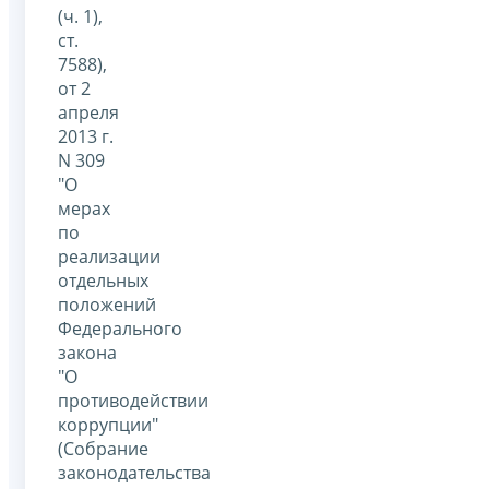
(ч. 1),
ст.
7588),
от 2
апреля
2013 г.
N 309
"О
мерах
по
реализации
отдельных
положений
Федерального
закона
"О
противодействии
коррупции"
(Собрание
законодательства