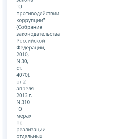
"О
противодействии
коррупции"
(Собрание
законодательства
Российской
Федерации,
2010,
N 30,
ст.
4070),
от 2
апреля
2013 г.
N 310
"О
мерах
по
реализации
отдельных