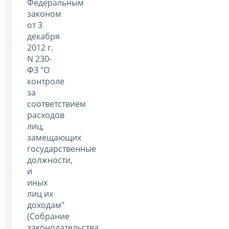
Федеральным
законом
от 3
декабря
2012 г.
N 230-
ФЗ "О
контроле
за
соответствием
расходов
лиц,
замещающих
государственные
должности,
и
иных
лиц их
доходам"
(Собрание
законодательства