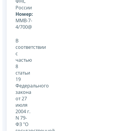
ФНС
России
Номер:
ММВ-7-
4/700@
В
соответствии
с
частью
8
статьи
19
Федерального
закона
от 27
июля
2004 г.
N 79-
ФЗ "О
государственной