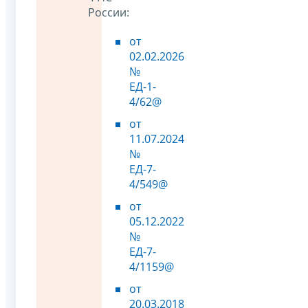
России:
от
02.02.2026
№
ЕД-1-
4/62@
от
11.07.2024
№
ЕД-7-
4/549@
от
05.12.2022
№
ЕД-7-
4/1159@
от
20.03.2018