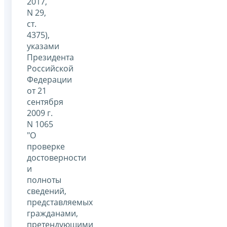
2017,
N 29,
ст.
4375),
указами
Президента
Российской
Федерации
от 21
сентября
2009 г.
N 1065
"О
проверке
достоверности
и
полноты
сведений,
представляемых
гражданами,
претендующими