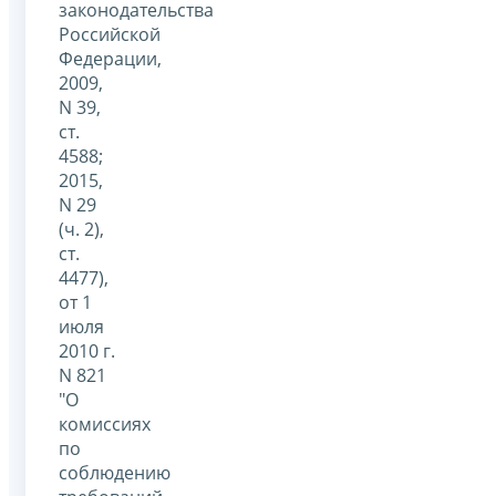
законодательства
Российской
Федерации,
2009,
N 39,
ст.
4588;
2015,
N 29
(ч. 2),
ст.
4477),
от 1
июля
2010 г.
N 821
"О
комиссиях
по
соблюдению