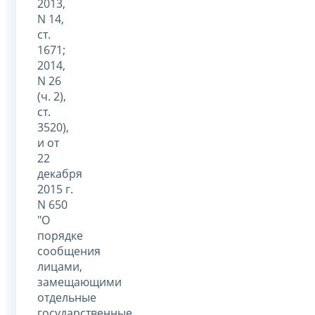
2013,
N 14,
ст.
1671;
2014,
N 26
(ч. 2),
ст.
3520),
и от
22
декабря
2015 г.
N 650
"О
порядке
сообщения
лицами,
замещающими
отдельные
государственные