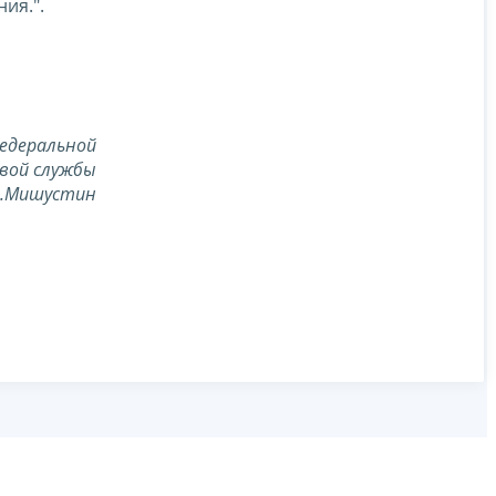
ия.".
едеральной
вой службы
В.Мишустин