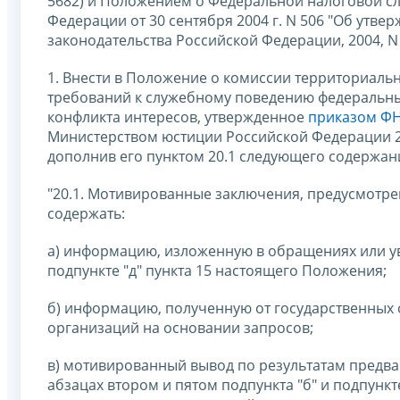
5682) и Положением о Федеральной налоговой с
Федерации от 30 сентября 2004 г. N 506 "Об утв
законодательства Российской Федерации, 2004, N 40,
1. Внести в Положение о комиссии территориал
требований к служебному поведению федеральны
конфликта интересов, утвержденное
приказом ФНС
Министерством юстиции Российской Федерации 20 
дополнив его пунктом 20.1 следующего содержан
"20.1. Мотивированные заключения, предусмотре
содержать:
а) информацию, изложенную в обращениях или уве
подпункте "д" пункта 15 настоящего Положения;
б) информацию, полученную от государственных 
организаций на основании запросов;
в) мотивированный вывод по результатам предв
абзацах втором и пятом подпункта "б" и подпункт