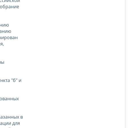
ссийской
Собрание
ению
ванию
рирован
я,
ны
кта "б" и
сованных
казанных в
дации для