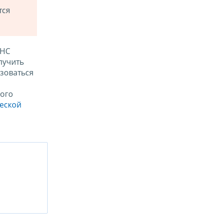
тся
ФНС
лучить
зоваться
ого
ческой