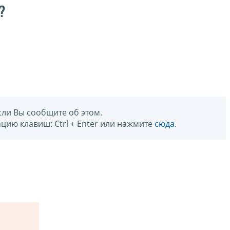
?
сли Вы сообщите об этом.
цию клавиш: Ctrl + Enter или нажмите
сюда
.