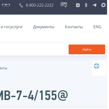
8-800-222-2222
и госуслуги
Документы
Контакты
ENG
Найти
акты
ММВ-7-4/155@