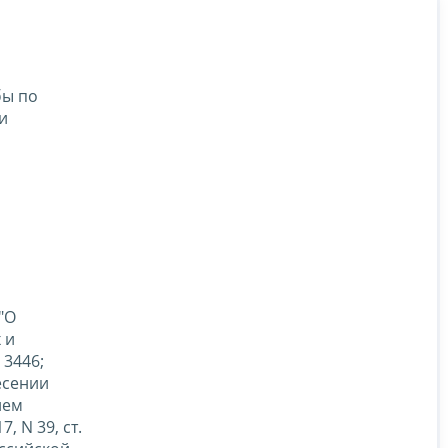
бы по
и
"О
 и
 3446;
несении
ием
 N 39, ст.