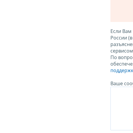
Если Вам
России (
разъясне
сервисо
По вопро
обеспече
поддержк
Ваше соо