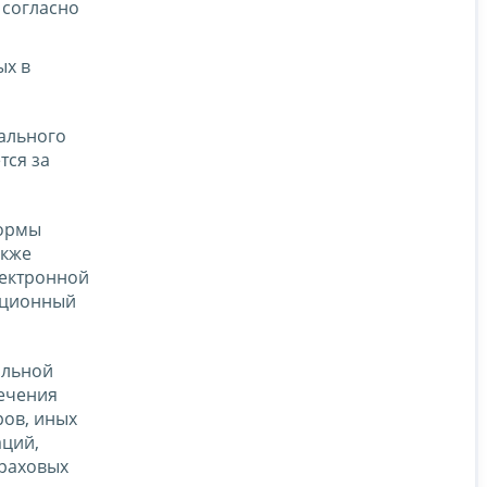
 согласно
ых в
иального
тся за
ормы
акже
лектронной
ационный
альной
ечения
ров, иных
аций,
траховых