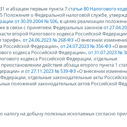
 31 и абзацем первым пункта 7
статьи 80 Налогового код
та 5 Положения о Федеральной налоговой службе, утверж
ации от 30.09.2004 № 506
, в целях реализации положен
акже в связи с принятием Федеральных законов
от 27.04.2
 части второй Налогового кодекса Российской Федерации
м тарифе»,
от 24.06.2023 № 268-ФЗ
«О внесении изменений
са Российской Федерации»,
от 24.07.2023 № 356-ФЗ
«О вн
гового кодекса Российской Федерации»,
от 31.07.2023 № 
логового кодекса Российской Федерации, отдельные
приостановлении действия абзаца второго пункта 1 ста
едерации» и
от 27.11.2023 № 539-ФЗ
«О внесении изменени
 Федерации, отдельные законодательные акты Российск
ьных положений законодательных актов Российской Фе
о налогу на добычу полезных ископаемых согласно пр