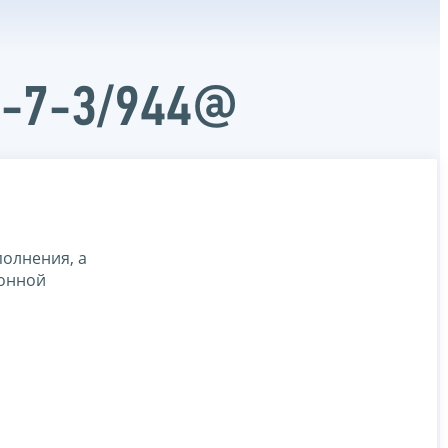
Д-7-3/944@
полнения, а
ронной