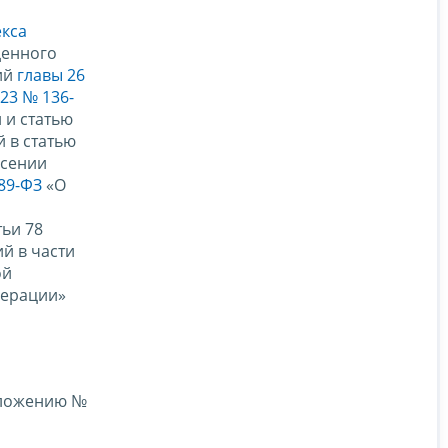
екса
денного
ий
главы 26
023 № 136-
 и статью
 в статью
есении
389-ФЗ
«О
тьи 78
й в части
ой
дерации»
иложению №