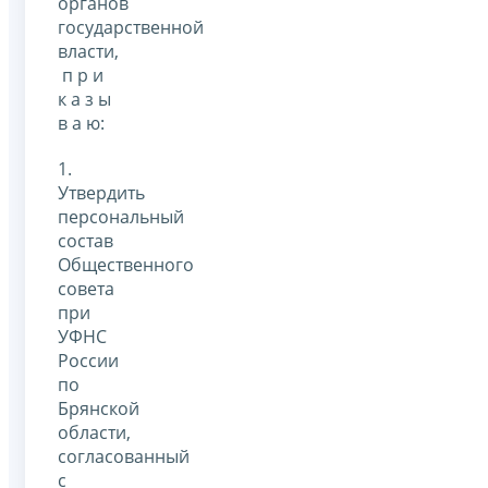
органов
государственной
власти,
п р и
к а з ы
в а ю:
1.
Утвердить
персональный
состав
Общественного
совета
при
УФНС
России
по
Брянской
области,
согласованный
с