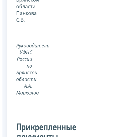
области
Панкова
С.В.
Руководитель
УФНС
России
по
Брянской
области
А.А.
Маркелов
Прикрепленные