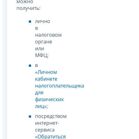
можно
получить:
лично
в
налоговом
органе
или
МФЦ;
в
«Личном
кабинете
налогоплательщика
для
физических
лиц»
;
посредством
интернет-
сервиса
«Обратиться