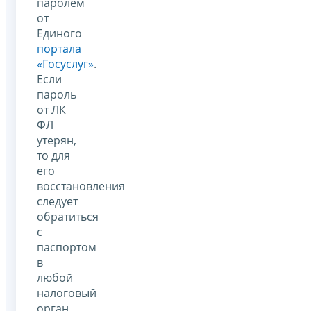
паролем
от
Единого
портала
«Госуслуг»
.
Если
пароль
от ЛК
ФЛ
утерян,
то для
его
восстановления
следует
обратиться
с
паспортом
в
любой
налоговый
орган,