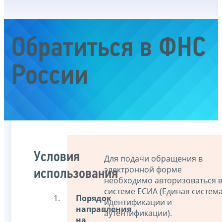
Обратиться в ФНС
России
Условия
Для подачи обращения в
электронной форме
использования
необходимо авторизоваться 
системе ЕСИА (Единая систем
Порядок
идентификации и
направления
аутентификации).
на