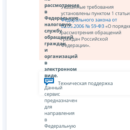
рассмотрение
Указанные требования
в
установлены пунктом 1 статьи
Федеральную
Федерального закона от
налоговую
02.05.2006 № 59-ФЗ
«О порядк
службу
рассмотрения обращений
обращений
граждан Российской
граждан
Федерации».
и
организаций
в
электронном
виде.
Техническая поддержка
Данный
сервис
предназначен
для
направления
в
Федеральную