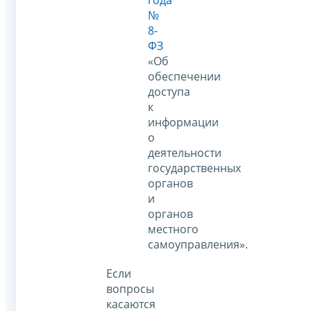
года
№
8-
ФЗ
«Об
обеспечении
доступа
к
информации
о
деятельности
государственных
органов
и
органов
местного
самоуправления».
Если
вопросы
касаются