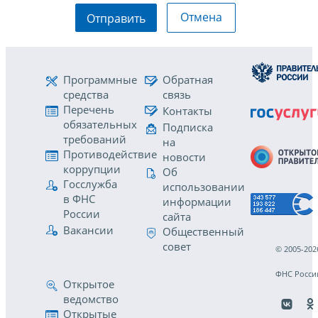
Отмена
Отправить
Программные
Обратная
средства
связь
Перечень
Контакты
обязательных
Подписка
требований
на
Противодействие
новости
коррупции
Об
Госслужба
использовании
в ФНС
информации
России
сайта
Вакансии
Общественный
совет
© 2005-202
ФНС Росси
Открытое
ведомство
Открытые