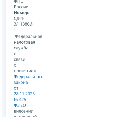
ФНС
России
Номер:
СД-4-
3/11380@
Федеральная
налоговая
служба
в
связи
с
принятием
Федерального
закона
от
28.11.2025
№ 425-
ФЗ
«О
внесении
изменений