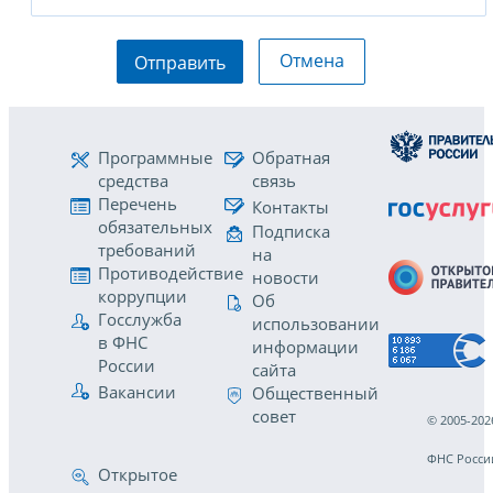
Отмена
Отправить
Программные
Обратная
средства
связь
Перечень
Контакты
обязательных
Подписка
требований
на
Противодействие
новости
коррупции
Об
Госслужба
использовании
в ФНС
информации
России
сайта
Вакансии
Общественный
совет
© 2005-202
ФНС Росси
Открытое