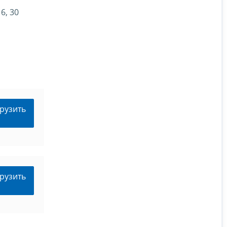
6, 30
рузить
рузить