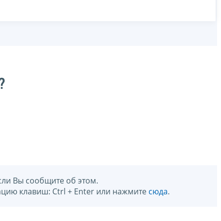
?
сли Вы сообщите об этом.
цию клавиш: Ctrl + Enter или нажмите
сюда
.