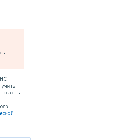
тся
ФНС
лучить
зоваться
ого
ческой