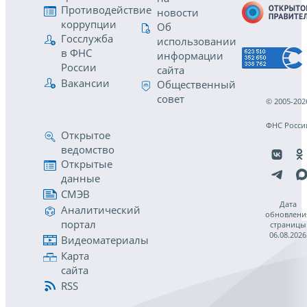
Противодействие
новости
коррупции
Об
Госслужба
использовании
в ФНС
информации
России
сайта
Вакансии
Общественный
совет
© 2005-202
ФНС Росси
Открытое
ведомство
Открытые
данные
СМЭВ
Дата
Аналитический
обновлени
портал
страницы
06.08.2026
Видеоматериалы
Карта
сайта
RSS