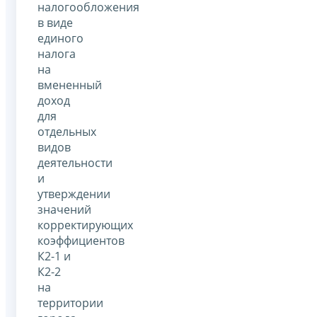
налогообложения
в виде
единого
налога
на
вмененный
доход
для
отдельных
видов
деятельности
и
утверждении
значений
корректирующих
коэффициентов
К2-1 и
К2-2
на
территории