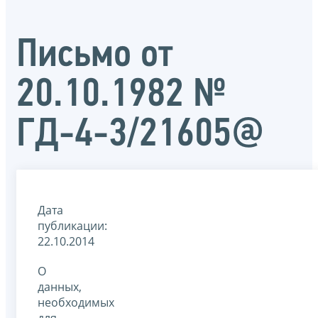
Письмо от
20.10.1982 №
ГД-4-3/21605@
Дата
публикации:
22.10.2014
О
данных,
необходимых
для