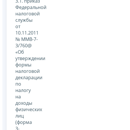
3.1. приказ
Федеральной
налоговой
службы
от
10.11.2011
№ ММВ-7-
3/760@
«Об
утверждении
формы
налоговой
декларации
по
налогу
на
доходы
физических
лиц
(форма
3-