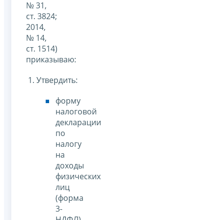
№ 31,
ст. 3824;
2014,
№ 14,
ст. 1514)
приказываю:
1. Утвердить:
форму
налоговой
декларации
по
налогу
на
доходы
физических
лиц
(форма
3-
НДФЛ)