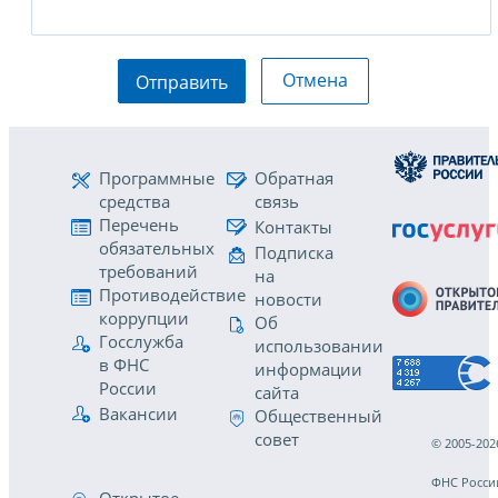
Отмена
Отправить
Программные
Обратная
средства
связь
Перечень
Контакты
обязательных
Подписка
требований
на
Противодействие
новости
коррупции
Об
Госслужба
использовании
в ФНС
информации
России
сайта
Вакансии
Общественный
совет
© 2005-202
ФНС Росси